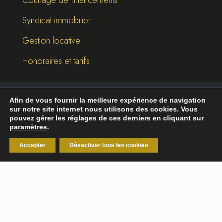
Syndicat immobilier
Gestion locative
Honoraires et tarifs
Afin de vous fournir la meilleure expérience de navigation
©
2026
Break-Out Company
- Agence de
sur notre site internet nous utilisons des cookies. Vous
communication
pouvez gérer les réglages de ces derniers en cliquant sur
paramètres
.
Mentions légales
|
Politique de confidentialité
Accepter
Désactiver tous les cookies