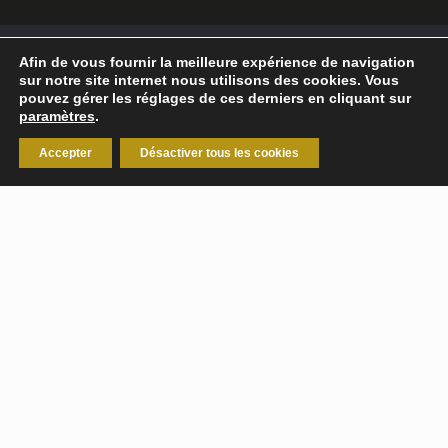
Afin de vous fournir la meilleure expérience de navigation
©
2026
Break-Out Company
- Agence de
sur notre site internet nous utilisons des cookies. Vous
communication
pouvez gérer les réglages de ces derniers en cliquant sur
paramètres
.
Mentions légales
|
Politique de confidentialité
Accepter
Désactiver tous les cookies