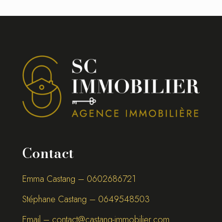
Contact
Emma Castang – 0
602686721
Stéphane Castang – 0
649548503
Email –
contact@castang-immobilier.com