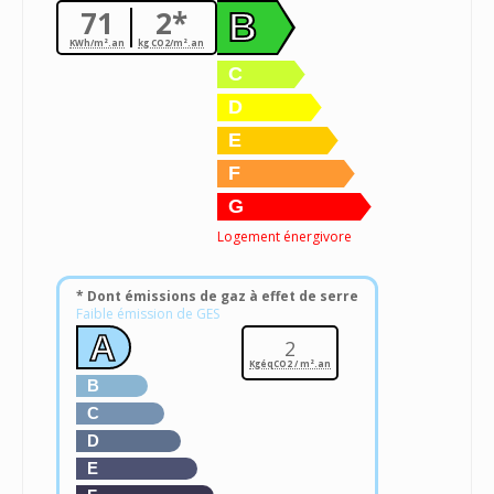
71
2*
B
KWh/m².an
kg CO2/m².an
C
D
E
F
G
Logement énergivore
* Dont émissions de gaz à effet de serre
Faible émission de GES
A
2
KgéqCO2 / m².an
B
C
D
E