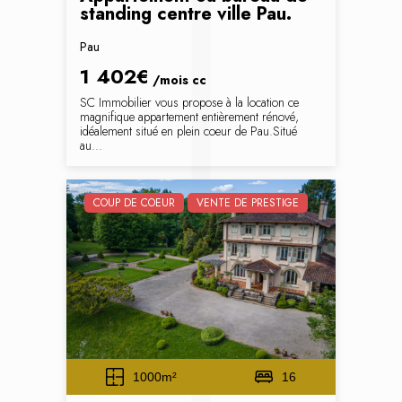
standing centre ville Pau.
Pau
1 402€
/mois
cc
SC Immobilier vous propose à la location ce
magnifique appartement entièrement rénové,
idéalement situé en plein coeur de Pau.Situé
au...
COUP DE COEUR
VENTE DE PRESTIGE
1000m²
16