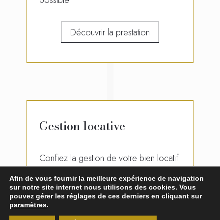
possible.
Découvrir la prestation
Gestion locative
Confiez la gestion de votre bien locatif
SC Immobilier
à
et profitez d’une
Afin de vous fournir la meilleure expérience de navigation
gestion sereine et optimale. Notre
sur notre site internet nous utilisons des cookies. Vous
pouvez gérer les réglages de ces derniers en cliquant sur
service de gestion locative prend en
paramètres
.
charge l’ensemble des démarches