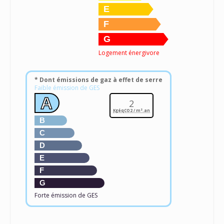
E
F
G
Logement énergivore
* Dont émissions de gaz à effet de serre
Faible émission de GES
A
2
KgéqCO2 / m².an
B
C
D
E
F
G
Forte émission de GES