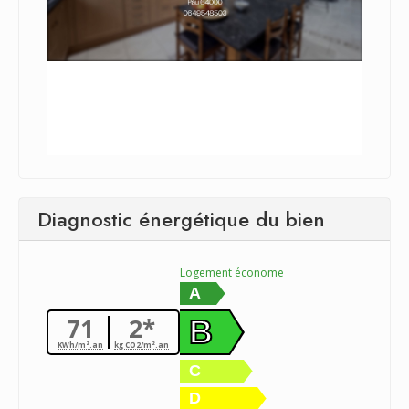
Diagnostic énergétique du bien
Logement économe
A
71
2*
B
KWh/m².an
kg CO2/m².an
C
D