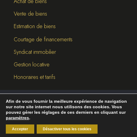
Achat de biens
Vente de biens
Estimation de biens
Courtage de financements
Syndicat immobilier
Gestion locative
Honoraires et tarifs
Afin de vous fournir la meilleure expérience de navigation
©
2026
Break-Out Company
- Agence de
sur notre site internet nous utilisons des cookies. Vous
communication
pouvez gérer les réglages de ces derniers en cliquant sur
paramètres
.
Mentions légales
|
Politique de confidentialité
Accepter
Désactiver tous les cookies