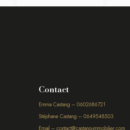
Contact
Emma Castang – 0
602686721
Stéphane Castang – 0
649548503
Email –
contact@castang-immobilier.com