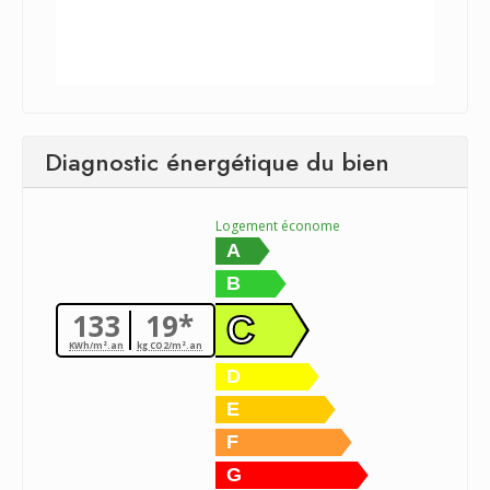
Diagnostic énergétique du bien
Logement économe
A
B
133
19*
C
KWh/m².an
kg CO2/m².an
D
E
F
G