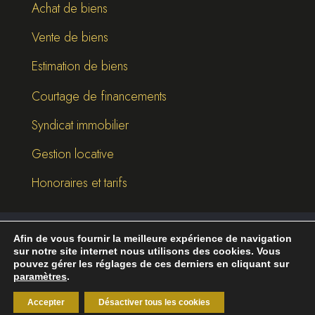
Achat de biens
Vente de biens
Estimation de biens
Courtage de financements
Syndicat immobilier
Gestion locative
Honoraires et tarifs
Afin de vous fournir la meilleure expérience de navigation
©
2026
Break-Out Company
- Agence de
sur notre site internet nous utilisons des cookies. Vous
communication
pouvez gérer les réglages de ces derniers en cliquant sur
paramètres
.
Mentions légales
|
Politique de confidentialité
Accepter
Désactiver tous les cookies