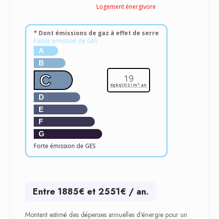
Logement énergivore
* Dont émissions de gaz à effet de serre
Faible émission de GES
A
B
C
19
KgéqCO2 / m².an
D
E
F
G
Forte émission de GES
Entre 1885€ et 2551€ / an.
Montant estimé des dépenses annuelles d'énergie pour un