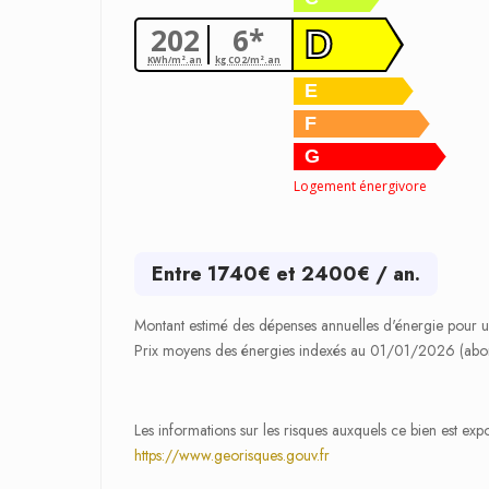
202
6*
D
KWh/m².an
kg CO2/m².an
E
F
G
Logement énergivore
Entre 1740€ et 2400€ / an.
Montant estimé des dépenses annuelles d'énergie pour 
Prix moyens des énergies indexés au 01/01/2026 (abo
Les informations sur les risques auxquels ce bien est exp
https://www.georisques.gouv.fr