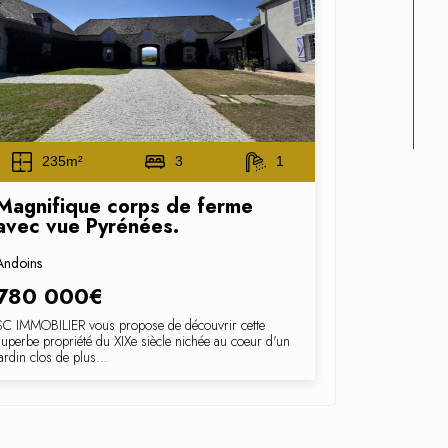
235m²
3
1
Magnifique corps de ferme
avec vue Pyrénées.
Andoins
780 000€
SC IMMOBILIER vous propose de découvrir cette
superbe propriété du XIXe siècle nichée au coeur d'un
jardin clos de plus...