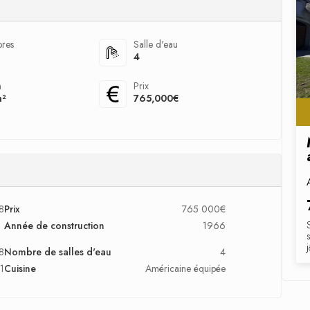
res
Salle d'eau
4
n
Prix
m²
765,000€
8
Prix
765 000€
Année de construction
1966
8
Nombre de salles d'eau
4
1
Cuisine
Américaine équipée