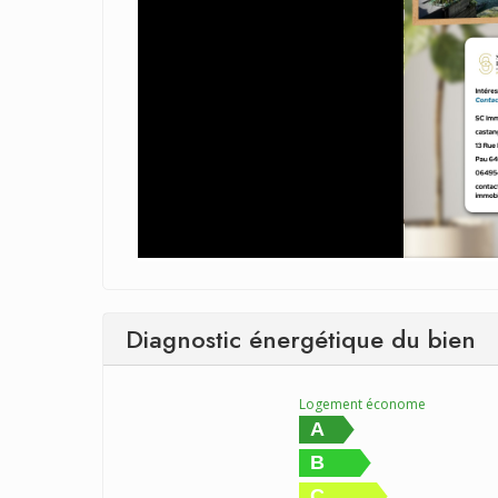
Diagnostic énergétique du bien
Logement économe
A
B
C