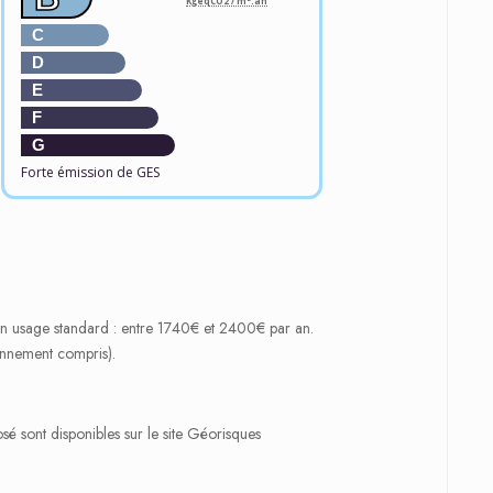
KgéqCO2 / m².an
C
D
E
F
G
Forte émission de GES
un usage standard : entre 1740€ et 2400€ par an.
nnement compris).
osé sont disponibles sur le site Géorisques