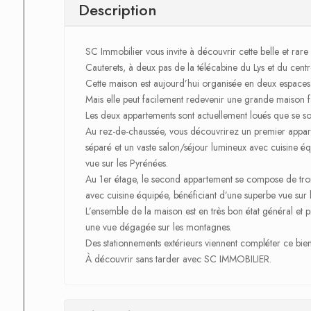
Description
SC Immobilier vous invite à découvrir cette belle et ra
Cauterets, à deux pas de la télécabine du Lys et du centre
Cette maison est aujourd’hui organisée en deux espaces d
Mais elle peut facilement redevenir une grande maison fam
Les deux appartements sont actuellement loués que se soit l
Au rez-de-chaussée, vous découvrirez un premier appar
séparé et un vaste salon/séjour lumineux avec cuisine équ
vue sur les Pyrénées.
Au 1er étage, le second appartement se compose de troi
avec cuisine équipée, bénéficiant d’une superbe vue sur 
L’ensemble de la maison est en très bon état général et p
une vue dégagée sur les montagnes.
Des stationnements extérieurs viennent compléter ce bien
À découvrir sans tarder avec SC IMMOBILIER.