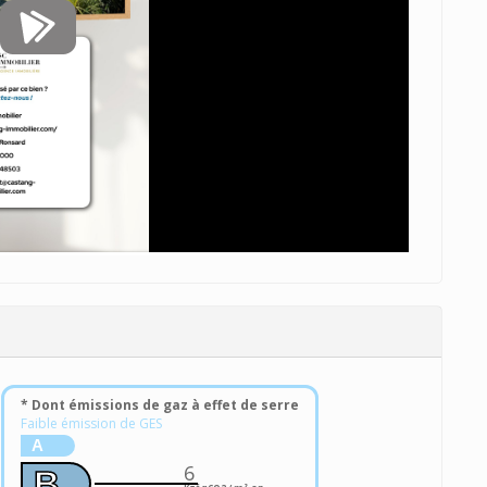
* Dont émissions de gaz à effet de serre
Faible émission de GES
A
6
B