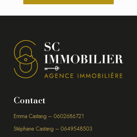
Contact
Emma Castang – 0
602686721
Stéphane Castang – 0
649548503