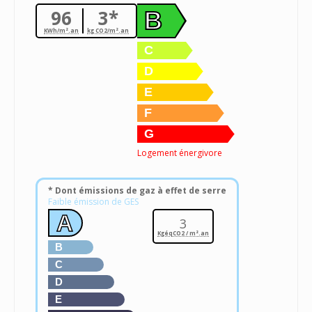
96
3*
B
KWh/m².an
kg CO2/m².an
C
D
E
F
G
Logement énergivore
* Dont émissions de gaz à effet de serre
Faible émission de GES
A
3
KgéqCO2 / m².an
B
C
D
E