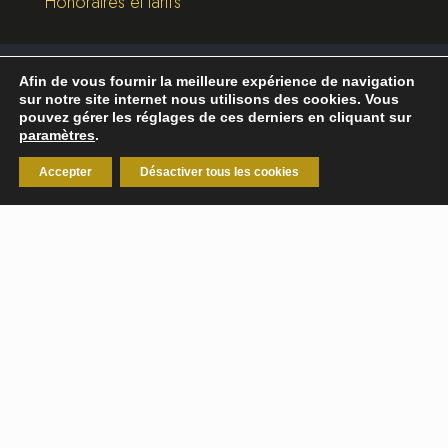
Honoraires et tarifs
Afin de vous fournir la meilleure expérience de navigation
©
2026
Break-Out Company
- Agence de
sur notre site internet nous utilisons des cookies. Vous
communication
pouvez gérer les réglages de ces derniers en cliquant sur
paramètres
.
Mentions légales
|
Politique de confidentialité
Accepter
Désactiver tous les cookies