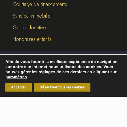
Courtage de financements
Syndicat immobilier
Gestion locative
Honoraires et tarifs
Afin de vous fournir la meilleure expérience de navigation
©
2026
Break-Out Company
- Agence de
sur notre site internet nous utilisons des cookies. Vous
communication
pouvez gérer les réglages de ces derniers en cliquant sur
paramètres
.
Mentions légales
|
Politique de confidentialité
Accepter
Désactiver tous les cookies