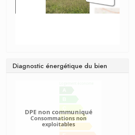
Diagnostic énergétique du bien
Logement économe
A
B
C
DPE non communiqué
D
Consommations non
exploitables
E