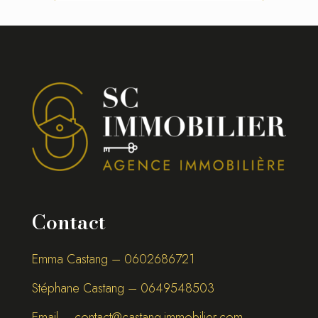
Contact
Emma Castang – 0
602686721
Stéphane Castang – 0
649548503
Email –
contact@castang-immobilier.com