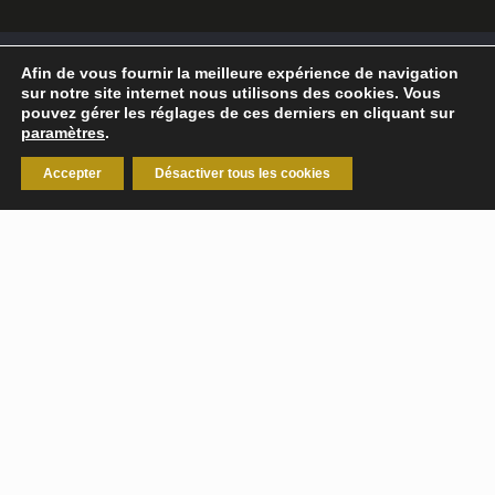
Afin de vous fournir la meilleure expérience de navigation
©
2026
Break-Out Company
- Agence de
sur notre site internet nous utilisons des cookies. Vous
communication
pouvez gérer les réglages de ces derniers en cliquant sur
paramètres
.
Mentions légales
|
Politique de confidentialité
Accepter
Désactiver tous les cookies