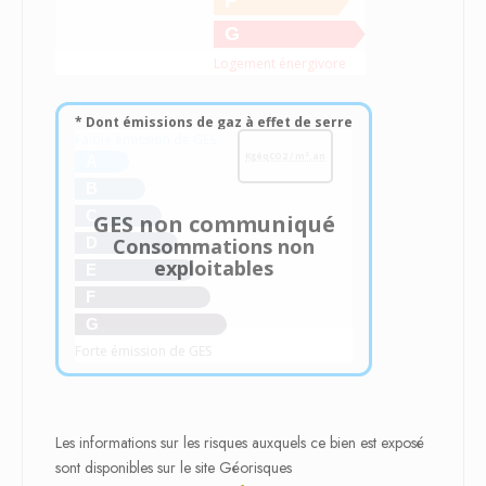
F
G
Logement énergivore
* Dont émissions de gaz à effet de serre
Faible émission de GES
KgéqCO2 / m².an
A
B
C
GES non communiqué
Consommations non
D
exploitables
E
F
G
Forte émission de GES
Les informations sur les risques auxquels ce bien est exposé
sont disponibles sur le site Géorisques