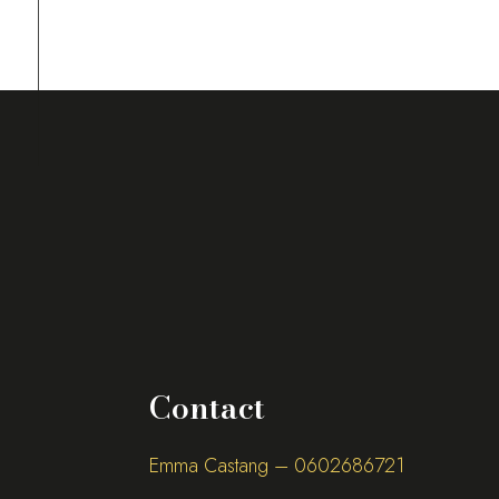
Contact
Emma Castang – 0
602686721