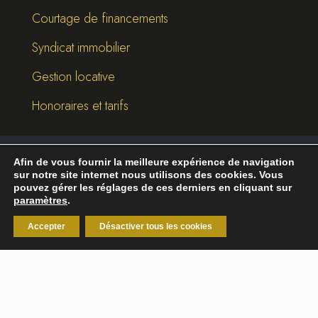
Courtage de financements
Syndicat immobilier
Gestion locative
Honoraires et tarifs
Afin de vous fournir la meilleure expérience de navigation
©
2026
Break-Out Company
- Agence de
sur notre site internet nous utilisons des cookies. Vous
communication
pouvez gérer les réglages de ces derniers en cliquant sur
paramètres
.
Mentions légales
|
Politique de confidentialité
Accepter
Désactiver tous les cookies