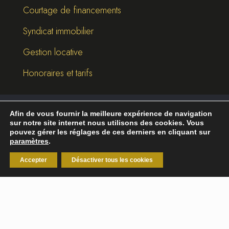
Courtage de financements
Syndicat immobilier
Gestion locative
Honoraires et tarifs
Afin de vous fournir la meilleure expérience de navigation
©
2026
Break-Out Company
- Agence de
sur notre site internet nous utilisons des cookies. Vous
communication
pouvez gérer les réglages de ces derniers en cliquant sur
paramètres
.
Mentions légales
|
Politique de confidentialité
Accepter
Désactiver tous les cookies