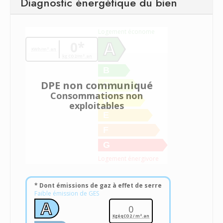
Diagnostic énergétique du bien
Logement économe
0*
A
KWh/m².an
kg CO2/m².an
B
DPE non communiqué
C
Consommations non
D
exploitables
E
F
G
Logement énergivore
* Dont émissions de gaz à effet de serre
Faible émission de GES
A
0
KgéqCO2 / m².an