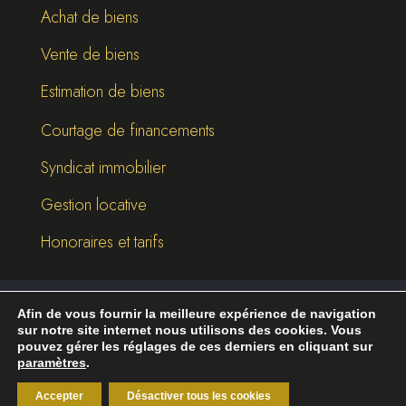
Achat de biens
Vente de biens
Estimation de biens
Courtage de financements
Syndicat immobilier
Gestion locative
Honoraires et tarifs
Afin de vous fournir la meilleure expérience de navigation
©
2026
Break-Out Company
- Agence de
sur notre site internet nous utilisons des cookies. Vous
communication
pouvez gérer les réglages de ces derniers en cliquant sur
paramètres
.
Mentions légales
|
Politique de confidentialité
Accepter
Désactiver tous les cookies