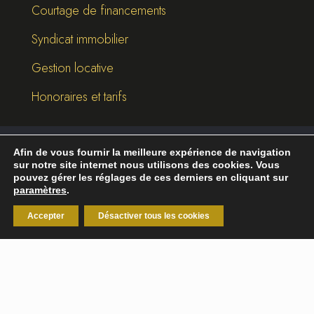
Courtage de financements
Syndicat immobilier
Gestion locative
Honoraires et tarifs
Afin de vous fournir la meilleure expérience de navigation
©
2026
Break-Out Company
- Agence de
sur notre site internet nous utilisons des cookies. Vous
communication
pouvez gérer les réglages de ces derniers en cliquant sur
paramètres
.
Mentions légales
|
Politique de confidentialité
Accepter
Désactiver tous les cookies