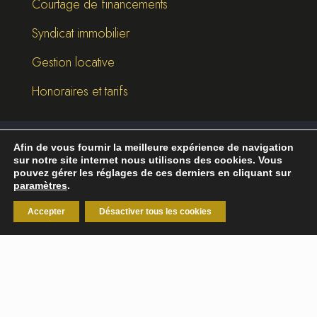
Courtage de financements
Syndicat immobilier
Gestion locative
Honoraires et tarifs
Afin de vous fournir la meilleure expérience de navigation
©
2026
Break-Out Company
- Agence de
sur notre site internet nous utilisons des cookies. Vous
communication
pouvez gérer les réglages de ces derniers en cliquant sur
paramètres
.
Mentions légales
|
Politique de confidentialité
Accepter
Désactiver tous les cookies