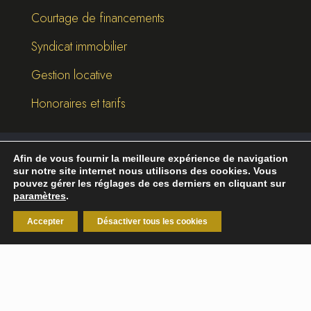
Courtage de financements
Syndicat immobilier
Gestion locative
Honoraires et tarifs
Afin de vous fournir la meilleure expérience de navigation
©
2026
Break-Out Company
- Agence de
sur notre site internet nous utilisons des cookies. Vous
communication
pouvez gérer les réglages de ces derniers en cliquant sur
paramètres
.
Mentions légales
|
Politique de confidentialité
Accepter
Désactiver tous les cookies